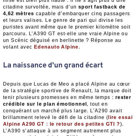
mise est bien plus haute : il ne s’agit plus d’une
citadine survoltée, mais d’un
sport fastback de
4,62 mètres
capable d’embarquer cinq passagers
et leurs valises. Le genre de pari qui divise les
puristes avant même que le premier kilomètre soit
parcouru. L’A390 GT est-elle une vraie Alpine ou
un Scénic déguisé en berlinette ? Réponse au
volant avec
Edenauto Alpine
.
La naissance d'un grand écart
Depuis que Lucas de Meo a placé Alpine au cœur
de la stratégie sportive de Renault, la marque doit
tenir plusieurs promesses en même temps :
rester
crédible sur le plan émotionnel
, tout en
conquérant un marché plus large. L’A290 avait
brillamment relevé le défi de la citadine (
lire essai
Alpine A290 GT : le retour des petites GTI ?
).
L’A390 s’attaque à un segment autrement plus