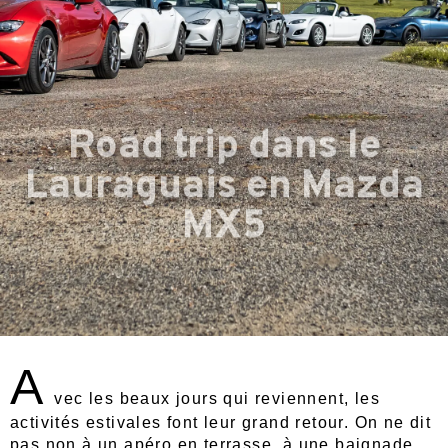
Road trip dans le
Lauraguais en Mazda
MX5
A
vec les beaux jours qui reviennent, les
activités estivales font leur grand retour. On ne dit
pas non à un apéro en terrasse, à une baignade